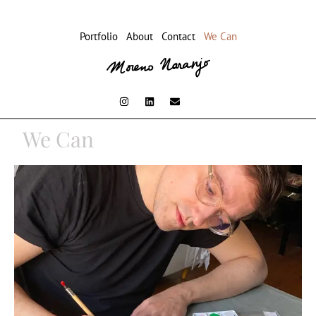
Portfolio
About
Contact
We Can
We Can